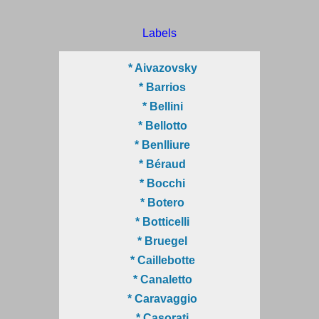
Labels
* Aivazovsky
* Barrios
* Bellini
* Bellotto
* Benlliure
* Béraud
* Bocchi
* Botero
* Botticelli
* Bruegel
* Caillebotte
* Canaletto
* Caravaggio
* Casorati