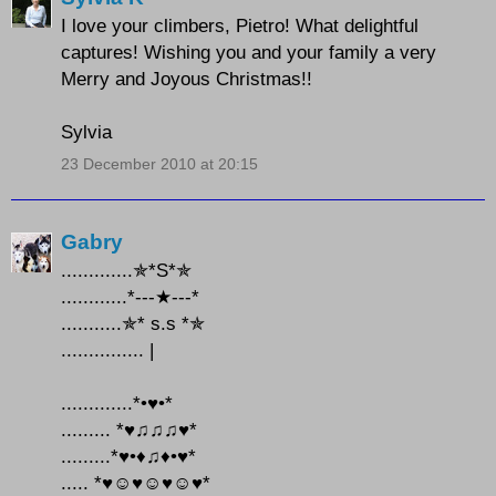
I love your climbers, Pietro! What delightful
captures! Wishing you and your family a very
Merry and Joyous Christmas!!
Sylvia
23 December 2010 at 20:15
Gabry
.............✯*S*✯
............*---★---*
...........✯* s.s *✯
............... |
.............*•♥•*
......... *♥♫♫♫♥*
.........*♥•♦♫♦•♥*
..... *♥☺♥☺♥☺♥*