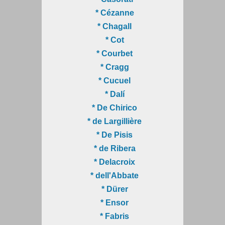
* Cézanne
* Chagall
* Cot
* Courbet
* Cragg
* Cucuel
* Dalí
* De Chirico
* de Largillière
* De Pisis
* de Ribera
* Delacroix
* dell'Abbate
* Dürer
* Ensor
* Fabris