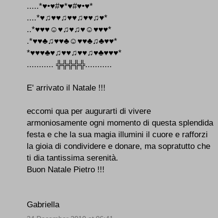
.....*♥•♥#♥*♥#♥•♥*
....*♥♫♥♥♫♥♥♫♥♥♫♥*
..*♥♥♥☺♥♫♥♫♥☺♥♥♥*
.*♥♥♣♫♥♥♣☺♥♥♣♫♣♥♥*
*♥♥♥♣♥♫♥♥♫♥♥♫♥♣♥♥♥*
........... ╬╬╬╬╬...........
E' arrivato il Natale !!!
eccomi qua per augurarti di vivere
armoniosamente ogni momento di questa splendida
festa e che la sua magia illumini il cuore e rafforzi
la gioia di condividere e donare, ma sopratutto che
ti dia tantissima serenità.
Buon Natale Pietro !!!
Gabriella