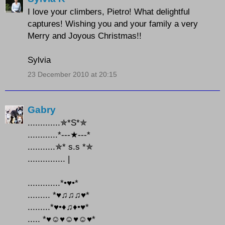
I love your climbers, Pietro! What delightful
captures! Wishing you and your family a very
Merry and Joyous Christmas!!
Sylvia
23 December 2010 at 20:15
Gabry
.............✯*S*✯
............*---★---*
...........✯* s.s *✯
............... |
.............*•♥•*
......... *♥♫♫♫♥*
.........*♥•♦♫♦•♥*
..... *♥☺♥☺♥☺♥*