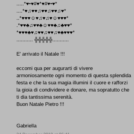
.....*♥•♥#♥*♥#♥•♥*
....*♥♫♥♥♫♥♥♫♥♥♫♥*
..*♥♥♥☺♥♫♥♫♥☺♥♥♥*
.*♥♥♣♫♥♥♣☺♥♥♣♫♣♥♥*
*♥♥♥♣♥♫♥♥♫♥♥♫♥♣♥♥♥*
........... ╬╬╬╬╬...........
E' arrivato il Natale !!!
eccomi qua per augurarti di vivere
armoniosamente ogni momento di questa splendida
festa e che la sua magia illumini il cuore e rafforzi
la gioia di condividere e donare, ma sopratutto che
ti dia tantissima serenità.
Buon Natale Pietro !!!
Gabriella