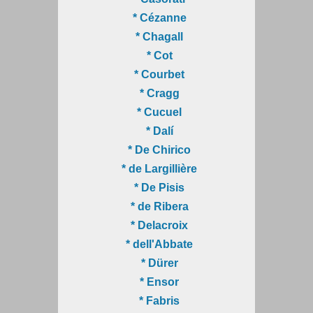
* Cézanne
* Chagall
* Cot
* Courbet
* Cragg
* Cucuel
* Dalí
* De Chirico
* de Largillière
* De Pisis
* de Ribera
* Delacroix
* dell'Abbate
* Dürer
* Ensor
* Fabris