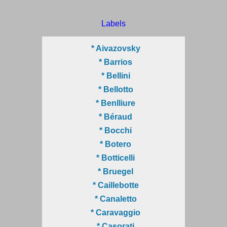
Labels
* Aivazovsky
* Barrios
* Bellini
* Bellotto
* Benlliure
* Béraud
* Bocchi
* Botero
* Botticelli
* Bruegel
* Caillebotte
* Canaletto
* Caravaggio
* Casorati