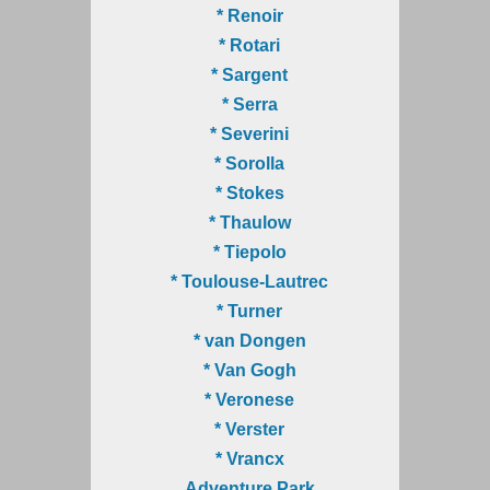
* Renoir
* Rotari
* Sargent
* Serra
* Severini
* Sorolla
* Stokes
* Thaulow
* Tiepolo
* Toulouse-Lautrec
* Turner
* van Dongen
* Van Gogh
* Veronese
* Verster
* Vrancx
Adventure Park