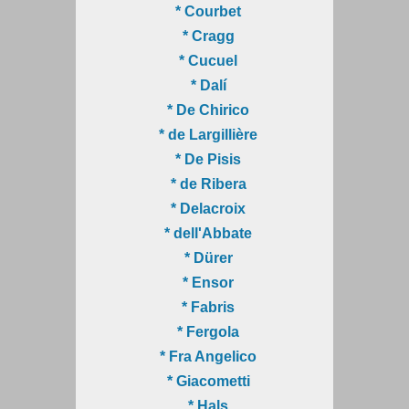
* Courbet
* Cragg
* Cucuel
* Dalí
* De Chirico
* de Largillière
* De Pisis
* de Ribera
* Delacroix
* dell'Abbate
* Dürer
* Ensor
* Fabris
* Fergola
* Fra Angelico
* Giacometti
* Hals